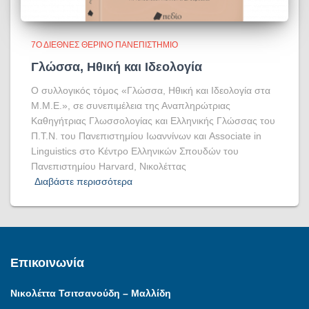
7Ο ΔΙΕΘΝΈΣ ΘΕΡΙΝΌ ΠΑΝΕΠΙΣΤΉΜΙΟ
Γλώσσα, Ηθική και Ιδεολογία
Ο συλλογικός τόμος «Γλώσσα, Ηθική και Ιδεολογία στα
Μ.Μ.Ε.», σε συνεπιμέλεια της Αναπληρώτριας
Καθηγήτριας Γλωσσολογίας και Ελληνικής Γλώσσας του
Π.Τ.Ν. του Πανεπιστημίου Ιωαννίνων και Associate in
Linguistics στο Κέντρο Ελληνικών Σπουδών του
Πανεπιστημίου Harvard, Νικολέττας
Διαβάστε περισσότερα
Επικοινωνία
Νικολέττα Τσιτσανούδη – Μαλλίδη