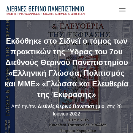
Ε
Ν
Α
Λ
Λ
Εκδόθηκε στο Σίδνεϊ ο τόμος των
Α
Γ
πρακτικών της Ύδρας του 7ου
Ή
Π
Διεθνούς Θερινού Πανεπιστημίου
Λ
«Ελληνική Γλώσσα, Πολιτισμός
Ο
Ή
και ΜΜΕ» «Γλώσσα και Ελευθερία
Γ
Η
της Έκφρασης»
Σ
Η
Σ
Από την/τον
Διεθνές Θερινό Πανεπιστήμιο
, στις
28
Ιουνίου 2022