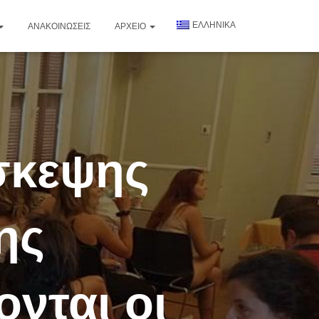
ΕΛΛΗΝΙΚΑ
ΑΝΑΚΟΙΝΏΣΕΙΣ
ΑΡΧΕΊΟ
σκεψης
ης
νται οι