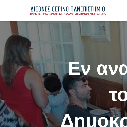
Εν αν
τ
Δημοκρ